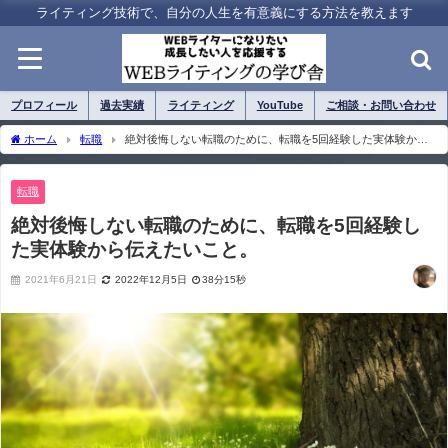
ライティング技術で、自分の人生を有意義にする方法を教えます
プロフィール
過去実績
ライティング
YouTube
ご相談・お問い合わせ
ホーム
転職
絶対後悔しない転職のために、転職を5回経験した実体験から
伝えたいこと。
転職
絶対後悔しない転職のために、転職を5回経験し
た実体験から伝えたいこと。
2021年6月21日
2022年12月5日
38分15秒